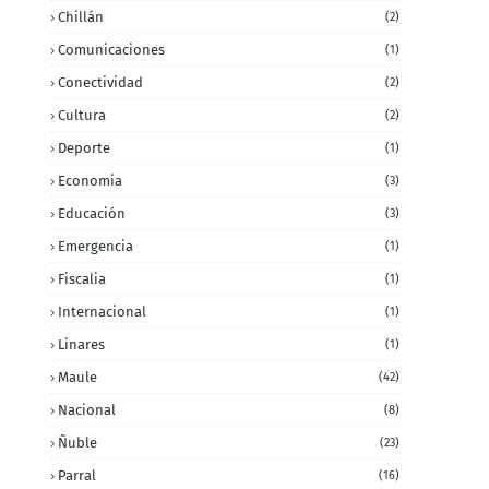
Chillán
(2)
Comunicaciones
(1)
Conectividad
(2)
Cultura
(2)
Deporte
(1)
Economia
(3)
Educación
(3)
Emergencia
(1)
Fiscalia
(1)
Internacional
(1)
Linares
(1)
Maule
(42)
Nacional
(8)
Ñuble
(23)
Parral
(16)