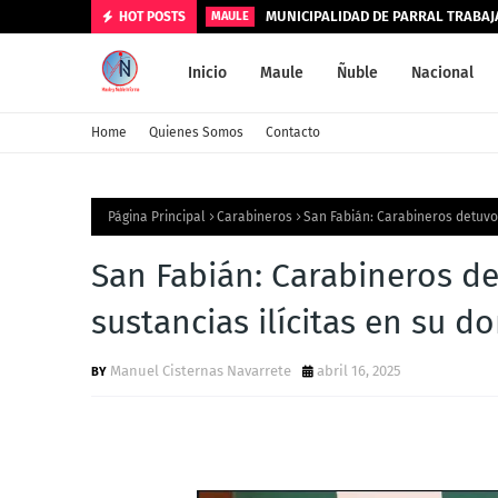
MUNICIPALIDAD DE PARRAL TRABA
HOT POSTS
MAULE
Inicio
Maule
Ñuble
Nacional
Home
Quienes Somos
Contacto
Página Principal
Carabineros
San Fabián: Carabineros detuvo 
San Fabián: Carabineros d
sustancias ilícitas en su do
Manuel Cisternas Navarrete
abril 16, 2025