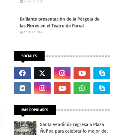
NEGOCIO RURAL”
abril 09, 2025
Brillante presentación de la Pérgola de
las Flores en el Teatro de Parral
abril 12, 2025
SOCIALES
MÁS POPULARES
Santa Vendimia regresa a Plaza
Ñuñoa para celebrar lo mejor del