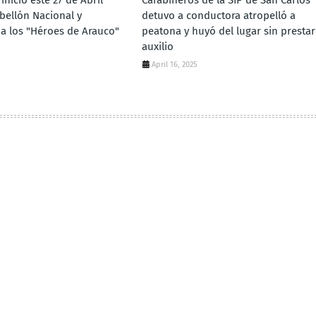
inició este 27 de Abril
Carabineros de la SIP de San Carlos
bellón Nacional y
detuvo a conductora atropelló a
a los "Héroes de Arauco"
peatona y huyó del lugar sin prestar
auxilio
April 16, 2025