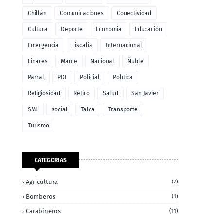
Chillán
Comunicaciones
Conectividad
Cultura
Deporte
Economia
Educación
Emergencia
Fiscalia
Internacional
Linares
Maule
Nacional
Ñuble
Parral
PDI
Policial
Política
Religiosidad
Retiro
Salud
San Javier
SML
social
Talca
Transporte
Turismo
CATEGORIAS
Agricultura
(7)
Bomberos
(1)
Carabineros
(11)