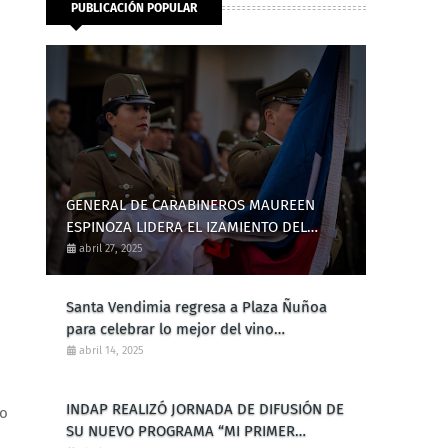
PUBLICACIÓN POPULAR
GENERAL DE CARABINEROS MAUREEN
ESPINOZA LIDERA EL IZAMIENTO DEL
PABELLÓN NACIONAL EN LA REGIÓN DEL
abril 27, 2025
MAULE
Santa Vendimia regresa a Plaza Ñuñoa
para celebrar lo mejor del vino
patrimonial del Valle del Itata
abril 14, 2025
INDAP REALIZÓ JORNADA DE DIFUSIÓN DE
vo
SU NUEVO PROGRAMA “MI PRIMER